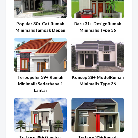
Populer 30+ Cat Rumah
Baru 31+ DesignRumah
MinimalisTampak Depan
Minimalis Type 36
Terpopuler 39+ Rumah
Konsep 28+ ModelRumah
MinimalisSederhana 1
Minimalis Type 36
Lantai
Terbaru 38+ Gambar
Terbaru 31+ Rumah